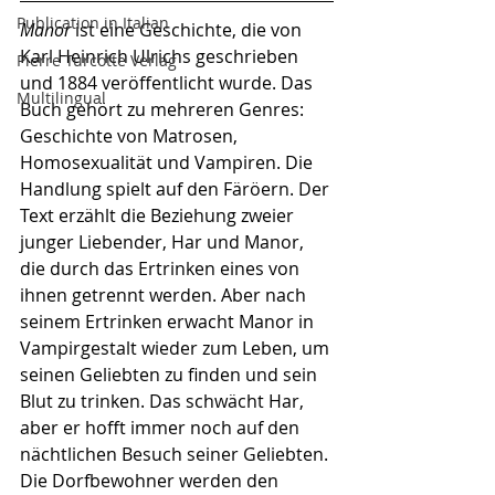
Publication in Italian
Manor
 ist eine Geschichte, die von 
Karl Heinrich Ulrichs geschrieben 
Pierre Turcotte Verlag
und 1884 veröffentlicht wurde. Das 
Multilingual
Buch gehört zu mehreren Genres: 
Geschichte von Matrosen, 
Homosexualität und Vampiren. Die 
Handlung spielt auf den Färöern. Der 
Text erzählt die Beziehung zweier 
junger Liebender, Har und Manor, 
die durch das Ertrinken eines von 
ihnen getrennt werden. Aber nach 
seinem Ertrinken erwacht Manor in 
Vampirgestalt wieder zum Leben, um 
seinen Geliebten zu finden und sein 
Blut zu trinken. Das schwächt Har, 
aber er hofft immer noch auf den 
nächtlichen Besuch seiner Geliebten. 
Die Dorfbewohner werden den 