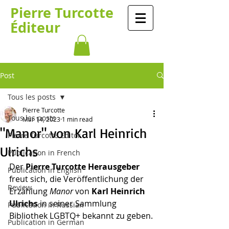
Pierre Turcotte
Éditeur
Post
Tous les posts
Pierre Turcotte
Tous les posts
Mar 14, 2023
1 min read
"Manor" von Karl Heinrich
Pierre Turcotte Editor
Ulrichs
Publication in French
Der 
Pierre Turcotte Herausgeber
Publication in English
freut sich, die Veröffentlichung der 
Review
Erzählung 
Manor
 von 
Karl Heinrich 
Ulrichs
 in seiner Sammlung 
Publication in Russian
Bibliothek LGBTQ+ bekannt zu geben.
Publication in German