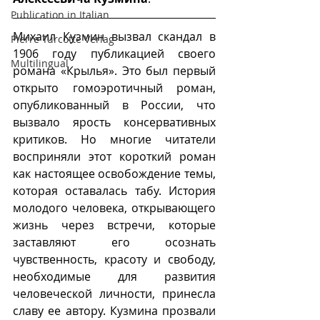
Publication in Italian
Михаил Кузмин вызвал скандал в 
Pierre Turcotte Verlag
1906 году публикацией своего 
Multilingual
романа «Крылья». Это был первый 
открыто гомоэротичный роман, 
опубликованный в России, что 
вызвало ярость консервативных 
критиков. Но многие читатели 
восприняли этот короткий роман 
как настоящее освобождение темы, 
которая оставалась табу. История 
молодого человека, открывающего 
жизнь через встречи, которые 
заставляют его осознать 
чувственность, красоту и свободу, 
необходимые для развития 
человеческой личности, принесла 
славу ее автору. Кузмина прозвали 