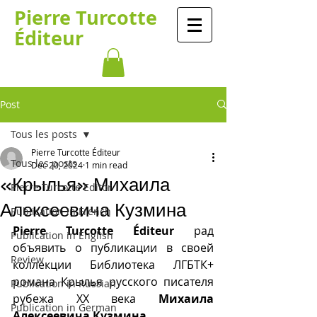
Pierre Turcotte
Éditeur
Post
Tous les posts
Pierre Turcotte Éditeur
Tous les posts
Dec 20, 2024
1 min read
«Крылья» Михаила
Pierre Turcotte Editor
Алексеевича Кузмина
Publication in French
Pierre Turcotte Éditeur
 рад 
Publication in English
объявить о публикации в своей 
Review
коллекции Библиотека ЛГБТК+ 
романа Крылья русского писателя 
Publication in Russian
рубежа XX века 
Михаилa 
Publication in German
Алексеевичa Кузминa
.