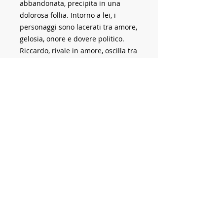
abbandonata, precipita in una
dolorosa follia. Intorno a lei, i
personaggi sono lacerati tra amore,
gelosia, onore e dovere politico.
Riccardo, rivale in amore, oscilla tra
vendetta e generosità. Quando
Arturo ritorna segretamente per
rivedere Elvira, la passione si
riaccende, ma l’ombra della morte
incombe ancora. Solo un’amnistia
inattesa potrà sciogliere il dramma.
Con la sua musica di rara purezza
lirica, Bellini dà voce a sentimenti
estremi, facendo di
I Puritani
un
capolavoro di poesia e intensità
emotiva.
PEPOLI, Carlo.
I Puritani
. Montréal :
Pierre Turcotte Éditeur, Collection