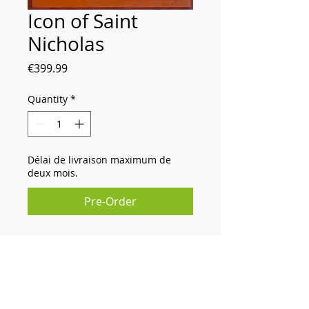
Icon of Saint
Nicholas
Price
€399.99
Quantity
*
Délai de livraison maximum de
deux mois.
Pre-Order
Egg tempera and 23k gold leaf on
wood. 19 X 22 X 1.5 cm.
Iconographer: Alexandre Sobolev.