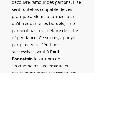
découvre l’amour des garçons. Il se
sent toutefois coupable de ces
pratiques. Même à l’armée, bien
qu'il fréquente les bordels, il ne
parvient pas à se défaire de cette
dépendance. Ce succès, appuyé
par plusieurs rééditions
successives, vaut à
Paul
Bonnetain
le surnom de
"Bonnemain"... Polémique et
poursuites judiciaires s'ensuivent
— n'oublions pas que nous
sommes à la fin du XIXe siècle —
mais l'auteur, bien défendu, est
acquitté. Henri Céard, qui a préfacé
l'œuvre, et Alphonse Daudet se font
ses défenseurs. Derrière
l'originalité du sujet se cache un
réel talent d'écrivain. Un livre à