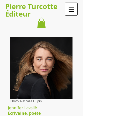
Pierre Turcotte
Éditeur
Photo: Nathalie Hupin
Jennifer Lavallé
Écrivaine, poète