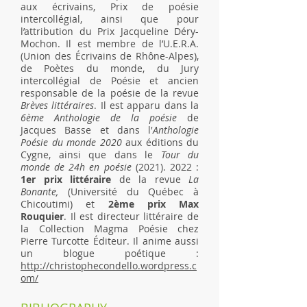
aux écrivains, Prix de poésie
intercollégial, ainsi que pour
l’attribution du Prix Jacqueline Déry-
Mochon. Il est membre de l’U.E.R.A.
(Union des Écrivains de Rhône-Alpes),
de Poètes du monde, du Jury
intercollégial de Poésie et ancien
responsable de la poésie de la revue
Brèves littéraires
. Il est apparu dans la
6ème Anthologie de la poésie
de
Jacques Basse et dans l'
Anthologie
Poésie du monde 2020
aux éditions du
Cygne, ainsi que dans le
Tour du
monde de 24h en poésie
(2021). 2022
:
1er prix littéraire
de la revue
La
Bonante,
(Université du Québec à
Chicoutimi) et
2ème prix Max
Rouquier
. Il est directeur littéraire de
la Collection Magma Poésie chez
Pierre Turcotte Éditeur. Il anime aussi
un blogue poétique :
http://christophecondello.wordpress.c
om/