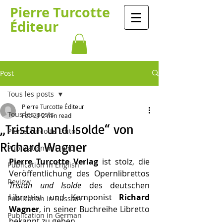
Pierre Turcotte
Éditeur
Post
Tous les posts
Pierre Turcotte Éditeur
Tous les posts
Feb 21
2 min read
„Tristan und Isolde“ von
Pierre Turcotte Editor
Richard Wagner
Publication in French
Pierre Turcotte Verlag
 ist stolz, die 
Publication in English
Veröffentlichung des Opernlibrettos 
Review
Tristan und Isolde
 des deutschen 
Librettist und Komponist 
Richard 
Publication in Russian
Wagner
, in seiner Buchreihe Libretto 
Publication in German
bekannt zu geben.