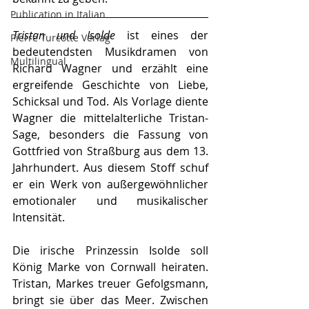
Publication in Italian
Tristan und Isolde
 ist eines der 
Pierre Turcotte Verlag
bedeutendsten Musikdramen von 
Multilingual
Richard Wagner und erzählt eine 
ergreifende Geschichte von Liebe, 
Schicksal und Tod. Als Vorlage diente 
Wagner die mittelalterliche Tristan-
Sage, besonders die Fassung von 
Gottfried von Straßburg aus dem 13. 
Jahrhundert. Aus diesem Stoff schuf 
er ein Werk von außergewöhnlicher 
emotionaler und musikalischer 
Intensität.
Die irische Prinzessin Isolde soll 
König Marke von Cornwall heiraten. 
Tristan, Markes treuer Gefolgsmann, 
bringt sie über das Meer. Zwischen 