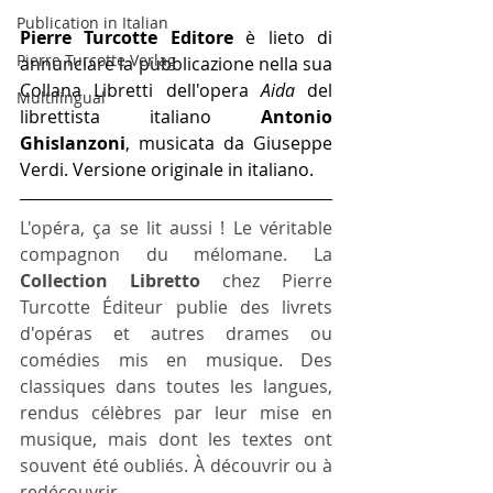
Publication in Italian
Pierre Turcotte Editore
 è lieto di 
Pierre Turcotte Verlag
annunciare la pubblicazione nella sua 
Collana Libretti dell'opera 
Aida
 del 
Multilingual
librettista italiano 
Antonio 
Ghislanzoni
, musicata da Giuseppe 
Verdi. Versione originale in italiano.
L'opéra, ça se lit aussi ! Le véritable 
compagnon du mélomane.​ La 
Collection Libretto
 chez Pierre 
Turcotte Éditeur publie des livrets 
d'opéras et autres drames ou 
comédies mis en musique. Des 
classiques dans toutes les langues, 
rendus célèbres par leur mise en 
musique, mais dont les textes ont 
souvent été oubliés. À découvrir ou à 
redécouvrir.