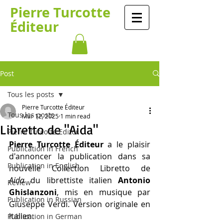
Pierre Turcotte
Éditeur
Post
Tous les posts
Pierre Turcotte Éditeur
Tous les posts
Mar 12, 2025
1 min read
Libretto de "Aida"
Pierre Turcotte Editor
Pierre Turcotte Éditeur
 a le plaisir 
Publication in French
d'annoncer la publication dans sa 
Publication in English
nouvelle Collection Libretto de 
Aida
 du librettiste italien 
Antonio 
Review
Ghislanzoni
, mis en musique par 
Publication in Russian
Giuseppe Verdi. Version originale en 
italien.
Publication in German