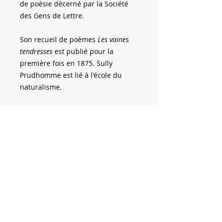
de poésie décerné par la Société
des Gens de Lettre.
Son recueil de poèmes
Les vaines
tendresses
est publié pour la
première fois en 1875. Sully
Prudhomme est lié à l'école du
naturalisme.
De nombreux poèmes de Sully
Prudhomme ont été mis en
musique par les plus grands
compositeurs : Gabriel Fauré, Henri
Duparc, Théodore Dubois, Reynaldo
Hahn, Charles Gounod, Déodat de
Séverac, George Enescu, Louis
Vierne, Léo Delibes, Francesco
Paolo Tosti, etc.