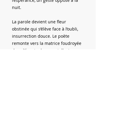
l’espérance, un geste opposé à la
nuit.
La parole devient une fleur
obstinée qui s’élève face à l’oubli,
insurrection douce. Le poète
remonte vers la matrice foudroyée
dans l’écoute du cœur tellurique
des terres aimées, qui ne sont ni
décor ni toile de fond. Terre-
femme, amante, mère, oracle. Elle
parle d’une voix ancienne et
profonde, celle d’un monde qui
saigne encore, mais qui continue
de rêver. C’est la mémoire fragile
qui persiste, la résurgence d’une
beauté perdue, la plus précieuse
version de l’hélianthe.