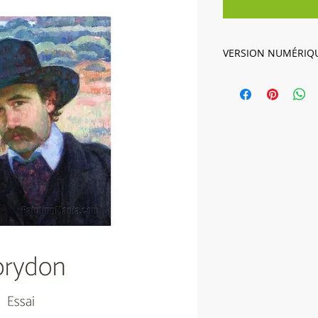
VERSION NUMÉRIQ
Vous vous apprêtez 
livre au format EPUB
un lien de téléchar
ne recevrez pas de l
IMPORTANT : Ce titr
papier. Les ebooks 
pas être remboursés
retournés.