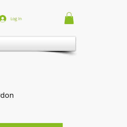
Log In
ydon