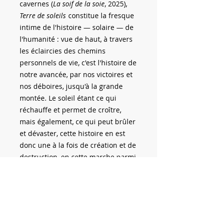
cavernes (
La soif de la soie
, 2025),
Terre de soleils
constitue la fresque
intime de l'histoire — solaire — de
l'humanité : vue de haut, à travers
les éclaircies des chemins
personnels de vie, c'est l'histoire de
notre avancée, par nos victoires et
nos déboires, jusqu'à la grande
montée. Le soleil étant ce qui
réchauffe et permet de croître,
mais également, ce qui peut brûler
et dévaster, cette histoire en est
donc une à la fois de création et de
destruction, en cette marche parmi
ce grand jardin où l’équilibre est
bien la réponse nécessaire à cette
humanité brûlante.
BARIL PELLETIER, François. Terre de